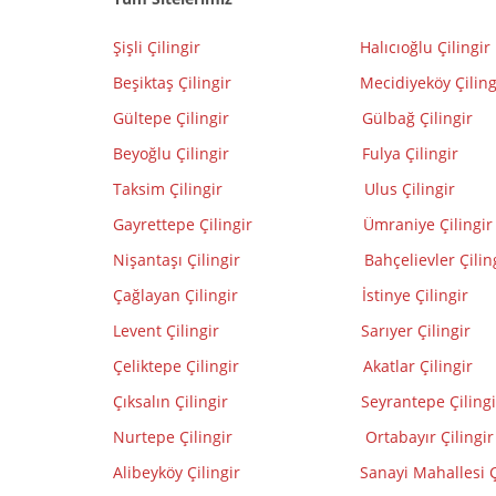
Şişli Çilingir
Halıcıoğlu Çilingir
Beşiktaş Çilingir
Mecidiyeköy Çilin
Gültepe Çilingir
Gülbağ Çilingir
Beyoğlu Çilingir
Fulya Çilingir
Taksim Çilingir
Ulus Çilingir
Gayrettepe Çilingir
Ümraniye Çilingir
Nişantaşı Çilingir
Bahçelievler Çilin
Çağlayan Çilingir
İstinye Çilingir
Levent Çilingir
Sarıyer Çilingir
Çeliktepe Çilingir
Akatlar Çilingir
Çıksalın Çilingir
Seyrantepe Çilingi
Nurtepe Çilingir
Ortabayır Çilingir
Alibeyköy Çilingir
Sanayi Mahallesi Ç