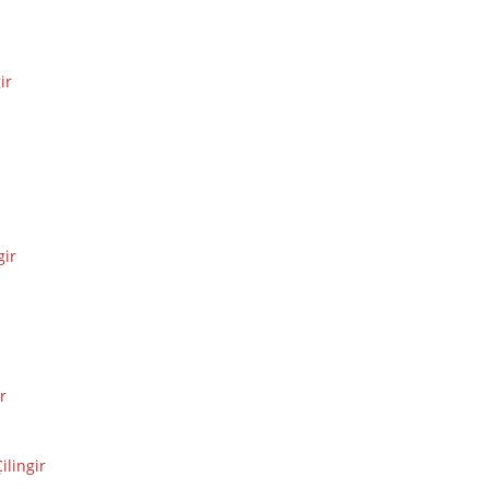
gir
gir
r
ilingir