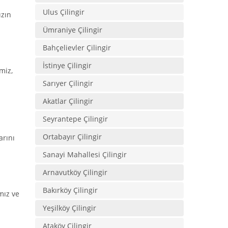
Ulus Çilingir
ızın
Ümraniye Çilingir
Bahçelievler Çilingir
İstinye Çilingir
miz,
Sarıyer Çilingir
Akatlar Çilingir
Seyrantepe Çilingir
Ortabayır Çilingir
arını
Sanayi Mahallesi Çilingir
Arnavutköy Çilingir
Bakırköy Çilingir
mız ve
Yeşilköy Çilingir
Ataköy Çilingir