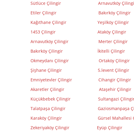
Sütlüce Çilingir
Arnavutköy Çiling
Etiler Çilingir
Bakırköy Çilingir
Kağıthane Çilingir
Yeşilköy Çilingir
1453 Çilingir
Ataköy Çilingir
Arnavutköy Çilingir
Merter Çilingir
Bakırköy Çilingir
İ
kitelli Çilingir
Okmeydanı Çilingir
Ortaköy Çilingir
Şişhane Çilingir
5.levent Çilingir
Emniyetevler Çilingir
Cihangir Çilingir
Akaretler Çilingir
Ataşehir Çilingir
Küçükbebek Çilingir
Sultangazi Çilingi
Talatpaşa Çilingir
Gaziosmanpaşa Çi
Karaköy Çilingir
Gürsel Mahallesi Ç
Zekeriyaköy Çilingir
Eyüp Çilingir