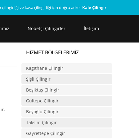
to çilingirliği ve kasa çilingirliği için doğru adres
Kale Çilingir
.
rimiz
Nöbetçi Çilingirler
İletişim
HIZMET BÖLGELERIMIZ
Kağıthane Çilingir
Şişli Çilingir
Beşiktaş Çilingir
Gültepe Çilingir
ir.
Beyoğlu Çilingir
Taksim Çilingir
Gayrettepe Çilingir