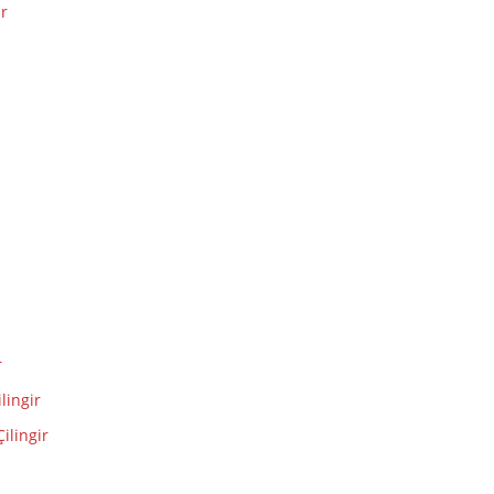
ir
r
lingir
ilingir