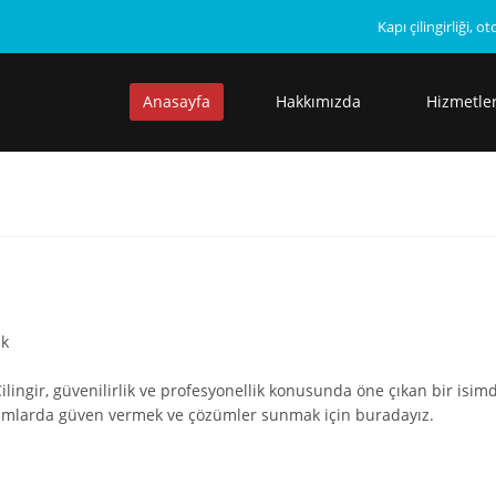
Kapı çilingirliği, o
Anasayfa
Hakkımızda
Hizmetle
ik
ilingir, güvenilirlik ve profesyonellik konusunda öne çıkan bir isimd
umlarda güven vermek ve çözümler sunmak için buradayız.