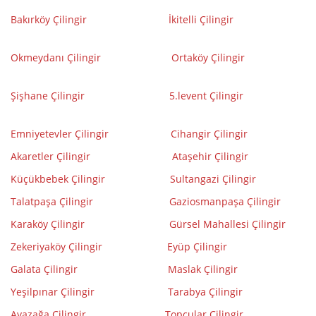
Bakırköy Çilingir
İ
kitelli Çilingir
Okmeydanı Çilingir
Ortaköy Çilingir
Şişhane Çilingir
5.levent Çilingir
Emniyetevler Çilingir
Cihangir Çilingir
Akaretler Çilingir
Ataşehir Çilingir
Küçükbebek Çilingir
Sultangazi Çilingir
Talatpaşa Çilingir
Gaziosmanpaşa Çilingir
Karaköy Çilingir
Gürsel Mahallesi Çilingir
Zekeriyaköy Çilingir
Eyüp Çilingir
Galata Çilingir
Maslak Çilingir
Yeşilpınar Çilingir
Tarabya Çilingir
Ayazağa Çilingir
Topçular Çilingir