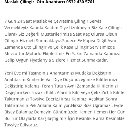
Maslak Çilingir Oto Anahtarcı 0532 430 5761
7 Gün 24 Saat Maslak ve Çevresine Çilingir Servisi
Vermekteyiz.Kapıda Kaldım Diye Üzülmeyin Biz Kale Çilingir
Olarak Siz Değerli Müsterilerimize Saat Kaç Olursa Olsun
Çilingir Hizmeti Sunmaktayız.Sadece Ev Kapısı Değil Aynı
Zamanda Oto Çilingir ve Çelik Kasa Çilingir Servisimizde
Mevcuttur.Motorlu Ekiplerimiz En Yakın Zamanda Kapınıza
Gelip Uygun Fiyatlarıyla Sizlere Hizmet Sunmaktadır.
Yeni Eve mi Taşındınız Anahtarınızı Mutlaka Değiştirin
Anahtarım Kimlerde Var Diye Düşünüceğinize Kilitlerinizi
Değiştirip Kafanızı Ferah Tutun Aynı Zamanda Kilitlerinizi
Değiştirirken Tuzaklı Kilit , Alarmlı Kilit veya Çelik Zırhlı Kilitler
Taktırmanızı Tavsiye Ederiz.Hırsız Kapınızı Açtıktan Sonra
Taktırmanın Pek Anlamı Kalmıyor.Hırsız Bize Uğramaz , Evde
Bişey Bulamaz Demeyin Günümüzde Hemen Hemen Her Gün
Bu Tür Olaylarla Karşılaştığımız İçin Kesinlikle ama Kesinlikle
Tavsiye Ediyoruz.