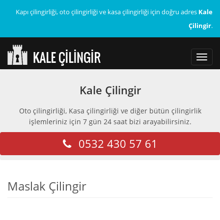
Kapı çilingirliği, oto çilingirliği ve kasa çilingirliği için doğru adres
Kale
Çilingir
.
Toggl
navig
Kale Çilingir
Oto çilingirliği, Kasa çilingirliği ve diğer bütün çilingirlik
işlemleriniz için 7 gün 24 saat bizi arayabilirsiniz.
0532 430 57 61
Maslak Çilingir