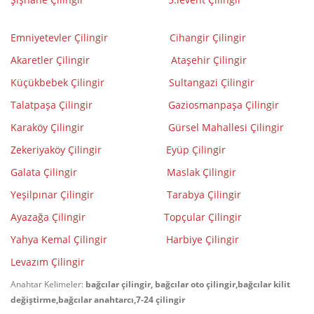
Emniyetevler Çilingir
Cihangir Çilingir
Akaretler Çilingir
Ataşehir Çilingir
Küçükbebek Çilingir
Sultangazi Çilingir
Talatpaşa Çilingir
Gaziosmanpaşa Çilingir
Karaköy Çilingir
Gürsel Mahallesi Çilingir
Zekeriyaköy Çilingir
Eyüp Çilingir
Galata Çilingir
Maslak Çilingir
Yeşilpınar Çilingir
Tarabya Çilingir
Ayazağa Çilingir
Topçular Çilingir
Yahya Kemal Çilingir
Harbiye Çilingir
Levazım Çilingir
Anahtar Kelimeler:
bağcılar çilingir, bağcılar oto çilingir,bağcılar kilit
değiştirme,bağcılar anahtarcı,7-24 çilingir