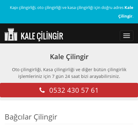
Kapı çilingirliği, oto çilingirliği ve kasa çilingirliği için doğru adres
Kale
Çilingir
.
Toggl
navig
Kale Çilingir
Oto çilingirliği, Kasa çilingirliği ve diğer bütün çilingirlik
işlemleriniz için 7 gün 24 saat bizi arayabilirsiniz.
0532 430 57 61
Bağcılar Çilingir